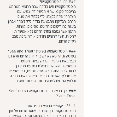
### מהי היסטרוסקופיה?
היסטרוסקופיה היא בדיקה שבה הרופא משתמש
בהיסטרוסקופ, שהוא מכשיר דק וגמיש עם
מצלמה זעירה בקצהו, כדי לבדוק את פנים
הרחם. הבדיקה מתבצעת בדרך כלל לצורך אבחון
בעיות כמו דימומים חריגים, פוליפים, מיומות,
התקן אשר נמצא בחלל הרחם ללא אפשרות
להסירו, חשד למומים מולדים או להערכת מצב
רירית הרחם.
### היסטרוסקופיה בשיטת "See and Treat"
בשיטה זו, הרופא לא רק בודק את הרחם אלא גם
מבצע את הטיפול הנדרש באותו מפגש.
המשמעות היא שהמטופלת נמנעת מהצורך
לחזור לבית החולים לפגישה נוספת, דבר שמקצר
את תהליך האבחון והטיפול ומצמצם את החרדה
והלחץ הנלווים לפרוצדורות רפואיות נוספות.
### איך מבצעים היסטרוסקופיה בשיטת "See
and Treat"?
1. **בדיקה:** הרופא מחדיר את
ההיסטרוסקופ דרך הנרתיק וצוואר הרחם אל תוך
הרחם. המצלמה בקצה ההיסטרוסקופ מאפשרת