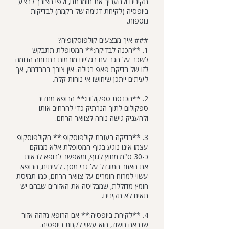
תקינים ולהעריך את חומרתם, ולפי הצורך לבצע
ביופסיה (לקיחת דגימה של רקמה) לבדיקות
נוספות.
### איך מבצעים קולפוסקופיה?
1. **הכנה לבדיקה:** המטופלת תתבקש
לשכב על הגב עם רגליים מורמות בתנוחה הדומה
לזו של בדיקת פאפ רגילה. אין צורך בהרדמה, אך
לעיתים ייתכן שיחושו אי נוחות קלה.
2. **הכנסת ספקולום:** הרופא מחדיר
ספקולום לתוך הנרתיק כדי להרחיב אותו
ולהעניק גישה נוחה לצוואר הרחם.
3. **בדיקה בעזרת קולפוסקופ:** הקולפוסקופ
עצמו אינו נוגע בגוף המטופלת אלא ממוקם
כ-30 ס"מ מחוץ לגוף, ומאפשר לרופא לראות
את האזור המוגדל על גבי מסך. לעיתים, הרופא
עשוי למרוח חומרים על צוואר הרחם, כמו תמיסת
חומץ מדוללת, שמבליטה את האזורים שבהם יש
תאים לא תקינים.
4. **לקיחת ביופסיה:** אם הרופא מזהה אזור
שנראה חשוד, הוא עשוי לקחת ביופסיה.