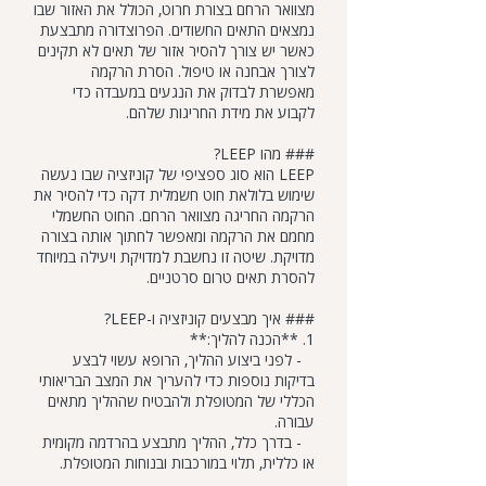
מצוואר הרחם בצורת חרוט, הכולל את האזור שבו
נמצאים התאים החשודים. הפרוצדורה מתבצעת
כאשר יש צורך להסיר אזור של תאים לא תקינים
לצורך אבחנה או טיפול. הסרת הרקמה
מאפשרת לבדוק את הנגעים במעבדה כדי
לקבוע את מידת החריגות שלהם.
### מהו LEEP?
LEEP הוא סוג ספציפי של קוניזציה שבו נעשה
שימוש בלולאת חוט חשמלית דקה כדי להסיר את
הרקמה החריגה מצוואר הרחם. החוט החשמלי
מחמם את הרקמה ומאפשר לחתוך אותה בצורה
מדויקת. שיטה זו נחשבת למדויקת ויעילה במיוחד
להסרת תאים טרום סרטניים.
### איך מבצעים קוניזציה ו-LEEP?
1. **הכנה להליך:**
- לפני ביצוע ההליך, הרופא עשוי לבצע
בדיקות נוספות כדי להעריך את המצב הבריאותי
הכללי של המטופלת ולהבטיח שההליך מתאים
עבורה.
- בדרך כלל, ההליך מתבצע בהרדמה מקומית
או כללית, תלוי במורכבות ובנוחות המטופלת.