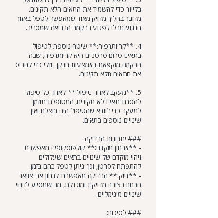
בלייזר כדי להשמיד את התאים הלא תקינים.
מדובר בהליך מדויק מאוד שמאפשר לטפל באזור
הנגוע מבלי לפגוע ברקמה הבריאה שמסביב.
4. **קריותרפיה:** שיטה נוספת לטיפול
בתאים טרום סרטניים היא קריותרפיה, שבה
הרקמה מוקפאת באמצעות חנקן נוזלי כדי להרוס
את התאים הלא תקינים.
5. **מעקב לאחר טיפול:** לאחר כל טיפול
להסרת תאים לא תקינים, המטופלת תוזמן
למעקב כדי לוודא שהטיפול היה מוצלח ואין
שינויים נוספים בתאים.
### יתרונות הבדיקה:
- **אבחון מוקדם:** קולפוסקופיה מאפשרת
זיהוי מוקדם של שינויים בתאים שעלולים
להתפתח לסרטן, וכך ניתן לטפל בהם בזמן.
- **דיוק:** הבדיקה מאפשרת לבחון את צוואר
הרחם בצורה מדויקת ומוגדלת, מה שמסייע לזיהוי
שינויים מינימליים.
### לסיכום: