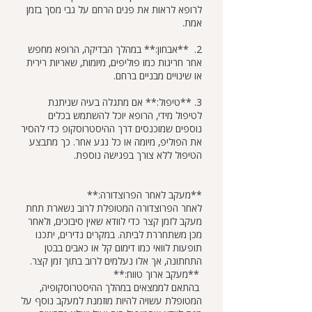
לרופא לראות את פנים הרחם על גבי מסך בזמן
אמת.
2. **אבחון:** במהלך הבדיקה, הרופא מחפש
אחר חריגות כמו פוליפים, מיומות, שאריות רירית
או שינויים מבניים ברחם.
3. **טיפול:** אם מתגלה בעיה שניתנת
לטיפול מידי, הרופא יוכל להשתמש בכלים
נוספים שמוכנסים דרך ההיסטרוסקופ כדי להסיר
את הפוליפ, מיומה או כל נגע אחר. כך מתבצע
הטיפול ללא צורך בפגישה נוספת.
**מעקב לאחר הפרוצדורה:**
לאחר הפרוצדורה המטופלת לרוב נשארת תחת
מעקב לזמן קצר כדי לוודא שאין סיבוכים, ולאחר
מכן משתחררת לביתה. במקרים נדירים, יתכנו
תופעות לוואי כמו דימום קל או כאבים בבטן
התחתונה, אך אלו נעלמים לרוב בתוך זמן קצר.
**מעקב ארוך טווח:**
בהתאם לממצאים במהלך ההיסטרוסקופיה,
המטופלת עשויה להיות מוזמנת למעקב נוסף על