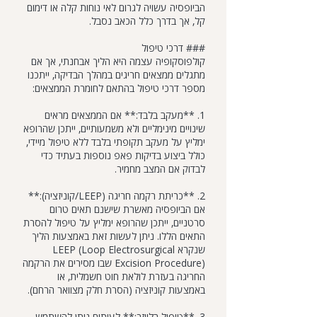
הביופסיה עשויה לגרום לאי נוחות קלה או דימום
קל, אך בדרך כלל הכאב נסבל.
### דרכי טיפול
קולפוסקופיה עצמה היא הליך אבחנתי, אך אם
מתגלים ממצאים חריגים במהלך הבדיקה, ייתכנו
מספר דרכי טיפול בהתאם לחומרת הממצאים:
1. **מעקב בלבד:** אם הממצאים מראים
שינויים מינימליים ולא משמעותיים, ייתכן שהרופא
ימליץ על מעקב תקופתי בלבד ללא טיפול מיידי,
כולל ביצוע בדיקות פאפ נוספות בעתיד כדי
לבדוק אם המצב מחמיר.
2. **כריתת רקמה חריגה (LEEP/קוניזציה):**
אם הביופסיה מאשרת שישנם תאים טרום
סרטניים, ייתכן שהרופא ימליץ על טיפול להסרת
התאים הללו. ניתן לעשות זאת באמצעות הליך
שנקרא LEEP (Loop Electrosurgical
Excision Procedure) שבו מסירים את הרקמה
החריגה בעזרת לולאת חוט חשמלית, או
באמצעות קוניזציה (הסרת חלק מצוואר הרחם).
3. **טיפול בלייזר:** לעיתים ניתן להשתמש