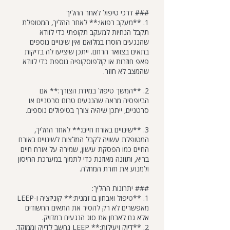
### דרכי טיפול לאחר ההליך
1. **מעקב רפואי:** לאחר ההליך, המטופלת
תקבל הנחיות למעקב תקופתי כדי לוודא
שהנגעים הוסרו במלואם ואין שינויים נוספים
בתאים בצוואר הרחם. ייתכן שיציעו לה בדיקות
פאפ חוזרות או קולפוסקופיה נוספת כדי לוודא
שהמצב לא חוזר.
2. **המשך טיפול במידת הצורך:** אם
הביופסיה מראה שהנגעים טרום סרטניים או
סרטניים, ייתכן שיהיה צורך בטיפולים נוספים.
3. **שינויים באורח חיים:** לאחר ההליך,
המטופלת עשויה לקבל המלצות לשינויים באורח
החיים כמו הפסקת עישון, שמירה על אורח חיים
בריא, ותזונה מאוזנת כדי לתמוך במערכת החיסון
ולמנוע את חזרת המחלה.
### יתרונות ההליך:
1. **טיפול ואבחון בו זמנית:** קוניזציה ו-LEEP
מאפשרים לא רק להסיר את התאים החשודים
אלא גם לאבחן את סוג הנגעים במדויק.
2. **דיוק ויעילות:** LEEP נחשב לדיוק וממוקד,