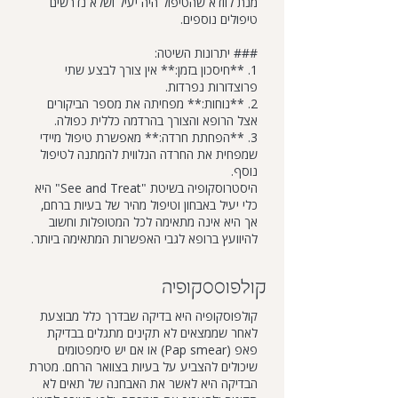
מנת לוודא שהטיפול היה יעיל ושלא נדרשים
טיפולים נוספים.
### יתרונות השיטה:
1. **חיסכון בזמן:** אין צורך לבצע שתי
פרוצדורות נפרדות.
2. **נוחות:** מפחיתה את מספר הביקורים
אצל הרופא והצורך בהרדמה כללית כפולה.
3. **הפחתת חרדה:** מאפשרת טיפול מיידי
שמפחית את החרדה הנלווית להמתנה לטיפול
נוסף.
היסטרוסקופיה בשיטת "See and Treat" היא
כלי יעיל באבחון וטיפול מהיר של בעיות ברחם,
אך היא אינה מתאימה לכל המטופלות וחשוב
להיוועץ ברופא לגבי האפשרות המתאימה ביותר.
קולפוססקופיה
קולפוסקופיה היא בדיקה שבדרך כלל מבוצעת
לאחר שממצאים לא תקינים מתגלים בבדיקת
פאפ (Pap smear) או אם יש סימפטומים
שיכולים להצביע על בעיות בצוואר הרחם. מטרת
הבדיקה היא לאשר את האבחנה של תאים לא