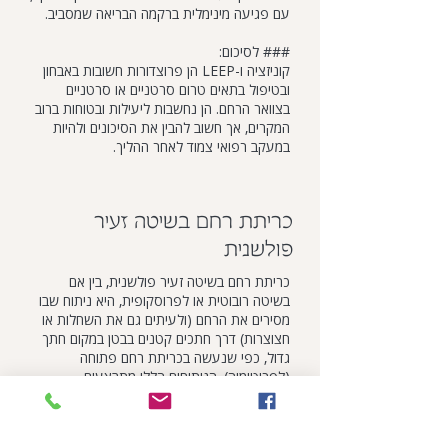
עם פגיעה מינימלית ברקמה הבריאה שמסביב.
### לסיכום:
קוניזציה ו-LEEP הן פרוצדורות חשובות באבחון
ובטיפול בתאים טרום סרטניים או סרטניים
בצוואר הרחם. הן נחשבות ליעילות ובטוחות ברוב
המקרים, אך חשוב להבין את הסיכונים ולהיות
במעקב רפואי צמוד לאחר ההליך.
כריתת רחם בשיטה זעיר
פולשנית
כריתת רחם בשיטה זעיר פולשנית, בין אם
בשיטה רובוטית או לפרוסקופית, היא ניתוח שבו
מסירים את הרחם (ולעיתים גם את השחלות או
חצוצרות) דרך חתכים קטנים בבטן במקום חתך
גדול, כפי שנעשה בכריתת רחם פתוחה
(לפרוטומיה). הניתוחים הללו מתבצעים
באמצעות טכנולוגיות מתקדמות המאפשרות דיוק
גבוה, זמן החלמה קצר יותר ופחות סיבוכים
לעומת השיטות המסורתיות.