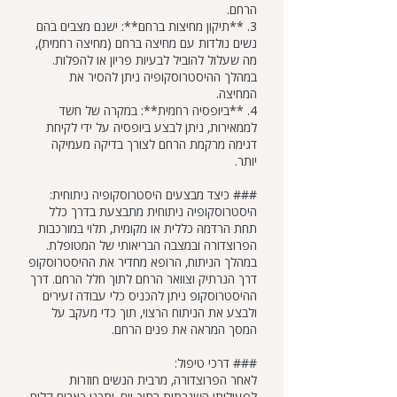
הרחם.
3. **תיקון מחיצות ברחם**: ישנם מצבים בהם
נשים נולדות עם מחיצה ברחם (מחיצה רחמית),
מה שעלול להוביל לבעיות פריון או להפלות.
במהלך ההיסטרוסקופיה ניתן להסיר את
המחיצה.
4. **ביופסיה רחמית**: במקרה של חשד
לממאירות, ניתן לבצע ביופסיה על ידי לקיחת
דגימה מרקמת הרחם לצורך בדיקה מעמיקה
יותר.
### כיצד מבצעים היסטרוסקופיה ניתוחית:
היסטרוסקופיה ניתוחית מתבצעת בדרך כלל
תחת הרדמה כללית או מקומית, תלוי במורכבות
הפרוצדורה ובמצבה הבריאותי של המטופלת.
במהלך הניתוח, הרופא מחדיר את ההיסטרוסקופ
דרך הנרתיק וצוואר הרחם לתוך חלל הרחם. דרך
ההיסטרוסקופ ניתן להכניס כלי עבודה זעירים
ולבצע את הניתוח הרצוי, תוך כדי מעקב על
המסך המראה את פנים הרחם.
### דרכי טיפול:
לאחר הפרוצדורה, מרבית הנשים חוזרות
לפעילותן השגרתית בתוך יום. יתכנו כאבים קלים