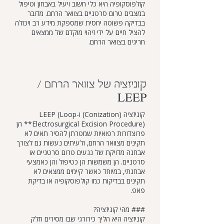
קולפוסקופיה היא כלי חשוב ויעיל באבחון וטיפול
במצבים טרום סרטניים בצוואר הרחם. מדובר
בבדיקה פשוטה יחסית שמספקת מידע רב ויכולה
להציל חיים על ידי זיהוי מוקדם של ממצאים
חריגים בצוואר הרחם.
קוניזציה של צוואר הרחם /
LEEP
קוניזציה (Conization) ו-LEEP (Loop
Electrosurgical Excision Procedure)** הן
פרוצדורות רפואיות שמטרתן להסיר תאים לא
תקינים מצוואר הרחם, ולעיתים נעשות גם לצורך
אבחנה מדויקת של נגעים טרום סרטניים או
סרטניים. הן משמשות הן כטיפול והן כאמצעי
אבחנתי, במיוחד כאשר קיימים ממצאים לא
תקינים בבדיקות כמו קולפוסקופיה או בדיקת
פאפ.
### מהי קוניזציה?
קוניזציה היא הליך כירורגי שבו מסירים חלק