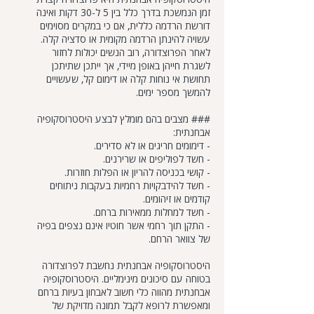
זמן הנמשכת בדרך כלל בין 5 ל-30 דקות ואינה
דורשת הרדמה כללית, אם כי במקרים מסוימים
עשויה להינתן הרדמה מקומית או סדציה קלה.
לאחר הפרוצדורה, רוב הנשים יכולות לחזור
לשגרת חייהן באופן מיידי, אך ייתכן שתיתכן
תחושת אי נוחות קלה או דימום קל, שעשויים
להמשך מספר ימים.
### מצבים בהם מומלץ לבצע היסטרוסקופיה
אבחנתית:
- דימומים חריגים או לא סדירים.
- חשד לפוליפים או שרירנים.
- קושי בכניסה להריון או הפלות חוזרות.
- חשד להידבקויות רחמיות בעקבות ניתוחים
קודמים או זיהומים.
- חשד למחלות ממאירות ברחם.
- התקן תוך רחמי אשר חוטיו אינם נצפים בפיה
של צוואר הרחם.
היסטרוסקופיה אבחנתית נחשבת לפרוצדורה
בטוחה עם סיכונים מינימליים. היסטרוסקופיה
אבחנתית מהווה כלי חשוב לאבחון בעיות ברחם
ומאפשרת לרופא לקבל תמונה מדויקת של