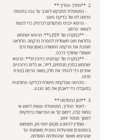
2. **מהלך ההליך:**
- המטופלת תתבקש לשכב על גבה בתנוחה
הדומה לזו של בדיקת פאפ.
- הרופא יכניס ספקולום לנרתיק כדי לגשת
לצוואר הרחם.
- **במקרה של LEEP**: הרופא ישתמש
בלולאת חוט חשמלית להסרת הרקמה. הלולאה
חותכת את הרקמה החשודה באמצעות זרם
חשמלי שחולף דרכה.
- **במקרה של קוניזציה כירורגית**: הרופא
ישתמש בסכין מנתחים, לייזר, או כלים כירורגיים
אחרים כדי להסיר את חלק צוואר הרחם בצורת
חרוט.
- הדגימה שנלקחת תישלח לבדיקה פתולוגית
במעבדה כדי לאבחן את סוג הנגע.
3. **זמן ההחלמה:**
- לאחר ההליך, המטופלת עשויה לחוש אי
נוחות קלה, דימום קל או הפרשות נרתיקיות
למשך מספר ימים.
- מומלץ להימנע מקיום יחסי מין, משימוש
בטמפונים ומפעילות גופנית מאומצת עד
שהרופא מאשר שההחלמה הושלמה.